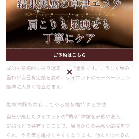
毎日の努力を自信につなげるためには、行動を可視化
し、達成したことを記録することが効果的です。たとえ
ば、食事内容や運動量をノートやアプリで記録し、少し
ずつでも続けられた自分を褒める習慣を持ちましょう。
また、体重や体脂肪率の変化だけでなく、「今日は階段
ご予約はこちら
を使った」「夕食の量を控えた」といった日々の小さな
成功も意識的に振り返ることが重要です。こうした積み
ご予約はこちら
重ねが自己肯定感を高め、ダイエットのモチベーション
維持に大きく役立ちます。
勲章体験を共有してやる気を維持する方法
自分が感じたダイエットの“勲章”体験を家族や友人、
SNSなどで共有することで、周囲からの共感や応援を得
られ、やる気を維持しやすくなります。他人と比べるの