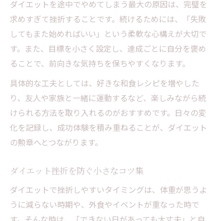
勲章を意識した成功体験の積み重ね方
ダイエットを途中でやめてしまう最大の原因は、完璧を
求めすぎて挫折することです。続けるためには、「失敗
小さな達成感を日常に取り入れるアイデア
してもまた始めればいい」という柔軟な心構えが大切で
ダイエット継続を助けるエピソード紹介
す。また、目標を小さく設定し、達成ごとに自分を褒め
ることで、前向きな気持ちを保ちやすくなります。
具体的な工夫としては、好きな和食レシピを増やした
り、友人や家族と一緒に運動するなど、楽しみながら続
けられる方法を取り入れるのがおすすめです。日々の変
化を記録し、成功体験を積み重ねることが、ダイエット
の勲章へとつながります。
ダイエット挫折を防ぐ小さなコツ集
ダイエットで挫折しやすいタイミングは、体重が思うよ
うに減らない時期や、外食やイベントが重なった時で
す。そんな時は、「できない日があっても大丈夫」と自