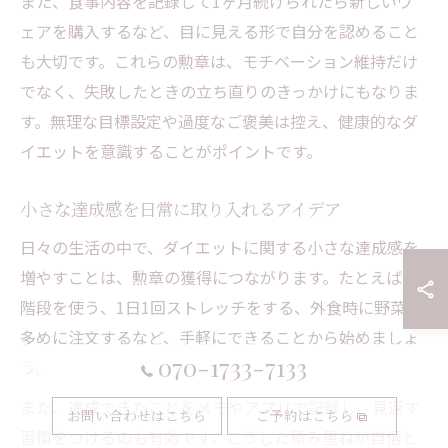
また、食事内容を記録して1ヶ月続けられたら新しいウ
ェアを購入するなど、目に見える形で自分を認めること
も大切です。これらの勲章は、モチベーション維持だけ
でなく、失敗したときの立ち直りのきっかけにもなりま
す。無理な目標設定や過度なご褒美は控え、健康的なダ
イエットを意識することがポイントです。
小さな達成感を日常に取り入れるアイデア
日々の生活の中で、ダイエットに関する小さな達成感を
増やすことは、勲章の獲得につながります。たとえば、
階段を使う、1日1回ストレッチをする、外食時に野菜を
多めに注文するなど、手軽にできることから始めましょ
070-1733-7133
う。
また、達成できたことをメモやアプリで記録し、見返す
お問い合わせはこちら
ご予約はこちら
習慣をつけるのも有効です。こうした積み重ねが自信と