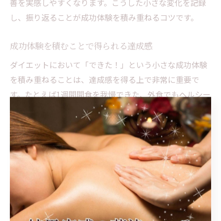
善を実感しやすくなります。こうした小さな変化を記録
し、振り返ることが成功体験を積み重ねるコツです。
成功体験を積むことで得られる達成感
ダイエットにおいて「できた！」という小さな成功体験
を積み重ねることは、達成感を得る上で非常に重要で
す。たとえば1週間間食を我慢できた、外食でもヘルシー
な選択ができたなど、目標を細分化しクリアすること
で、自信や前向きな気持ちが生まれます。
この達成感が積み重なることで、「もっと頑張ろう」
「次は新しい運動に挑戦しよう」と意欲が高まります。
失敗しても落ち込みすぎず、小さな成功を自分の“勲
章”として認めることが、長く続ける秘訣です。
日々の努力が自信となるモチベーション法