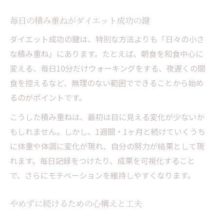
無理なく続くダイエットのポイント解説
毎日の積み重ねがダイエット成功の鍵
勲章に近づくための日常習慣とは
ダイエット成功の鍵は、特別な方法よりも「日々の小さ
リバウンドを防ぐ生活改善の工夫
な積み重ね」にあります。たとえば、朝食を和食中心に
習慣化の壁を越えるモチベーション維持法
変える、毎日10分だけウォーキングをする、夜遅くの間
理想の体重を目指す女性が得る達成感
食を控えるなど、無理のない範囲でできることから始め
ダイエットで理想体重を目指す喜び
るのがポイントです。
女性が感じるダイエット達成感の魅力
こうした積み重ねは、最初は目に見える変化が少ないか
勲章を得るための目標設定と進め方
もしれません。しかし、1週間・1ヶ月と続けていくうち
自分らしく痩せるダイエットの考え方
に体重や体調に変化が現れ、自分の努力が結果として現
成功体験が女性の自信に変わる理由
れます。毎日記録をつけたり、成果を可視化すること
モチベーション維持に役立つ成功体験集
で、さらにモチベーションを維持しやすくなります。
ダイエット成功体験が心を支える理由
やめずに続けるための心構えと工夫
モチベーションUPにつながる成功の共有