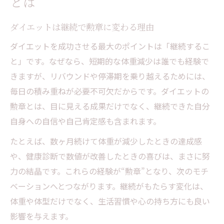
とは
達成感が継続意欲を生み出す理由とは
ダイエットは継続で勲章に変わる理由
身近な目標設定がダイエット勲章に繋がる
日常で感じるダイエットの喜びを増やす方
ダイエットを成功させる最大のポイントは「継続するこ
法
と」です。なぜなら、短期的な体重減少は誰でも経験で
きますが、リバウンドや停滞期を乗り越えるためには、
成功体験を記録して自信を積み上げるコツ
毎日の積み重ねが必要不可欠だからです。ダイエットの
続けるほど輝くダイエットの勲章体験
勲章とは、目に見える成果だけでなく、継続できた自分
ダイエットの積み重ねが勲章となる理由
自身への自信や自己肯定感も含まれます。
継続するごとに実感する体の変化とは
たとえば、数ヶ月続けて体重が減少したときの達成感
成功体験を積むことで得られる達成感
や、健康診断で数値が改善したときの喜びは、まさに努
日々の努力が自信となるモチベーション法
力の結晶です。これらの経験が“勲章”となり、次のモチ
勲章体験を共有してやる気を維持する方法
ベーションへとつながります。継続がもたらす変化は、
挫折しにくい方法でダイエット習慣を育む
体重や体型だけでなく、生活習慣や心の持ち方にも良い
ダイエットで挫折しない習慣作りのコツ
影響を与えます。