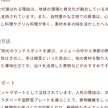
滋賀の和食でダイエットを美味しく継続
食が選ばれる理由は、地域の環境と食文化が融合している
オーガニックカフェ巡りで健康美を叶える
も支持されています。また、自然豊かな立地での食事は、
ダイエット志向の方におすすめ滋賀オーガニックカ
蒸し料理やグリル料理が多く、素材本来の味を活かしたヘ
健康美を目指すダイエット和食カフェ巡りの楽しみ
オーガニックランチで叶えるダイエット生活のコツ
験方法
滋賀の自然派カフェでダイエットをサポート
ず地元のランチスポットを選び、メニューの中から季節の
和食で美と健康を手に入れるオーガニック体験
、秋はきのこ、冬は根菜といった具合に、旬の食材を取り
ダイエット和食とオーガニックカフェの魅力比較
した薄味仕立てや、出汁を活用した煮物などがおすすめで
ご予約はこちら
ご予約はこちら
自然食ランチが叶える滋賀の美容習慣
自然食ランチで始めるダイエット美容習慣
サポート
滋賀野菜を活かしたダイエット和食の効果
エットサポートとして注目されています。人気の理由は、
ヘルシーランチが美容と健康に与える影響
サラダバーや温野菜プレートを選ぶことで、食物繊維をし
ダイエット中に嬉しい自然食ランチの選択肢
なく健康的な体づくりが可能となり、継続的なダイエットの