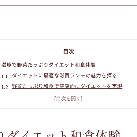
目次
滋賀で野菜たっぷりダイエット和食体験
ダイエットに最適な滋賀ランチの魅力を探る
野菜たっぷり和食で健康的にダイエットを実現
滋賀の自然派ダイエット和食が選ばれる理由
旬の野菜を活かしたダイエット和食体験方法
滋賀で人気の野菜ランチでダイエットサポート
ヘルシーランチで叶えるダイエット和食生活
りダイエット和食体験