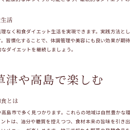
滋賀のオーガニックランチで美容を意識する方法
和食で叶える美しいダイエット生活のヒント
食生活
野菜食べ放題の魅力を和食で堪能
無理なく和食ダイエット生活を実現できます。実践方法と
ダイエット和食で楽しむ野菜食べ放題の魅力
す。習慣化することで、体調管理や美容にも良い効果が期
滋賀で人気の野菜食べ放題和食の特徴
的なダイエットを継続しましょう。
ダイエット中におすすめ野菜食べ放題ランチ
和食ランチで野菜をたっぷり楽しむ工夫
草津や高島で楽しむ
ヘルシー志向の野菜食べ放題でダイエット促進
滋賀の和食で味わう野菜食べ放題体験記
ダイエット和食なら草津高島の自然派で
和食とは
草津高島で選ぶ自然派ダイエット和食の魅力
や高島市で多く見つかります。これらの地域は自然豊かな
地元野菜を使ったダイエット和食のおすすめ
イントは、油分や糖質を控えつつ、食材本来の旨味を引き
自然派志向で叶える理想のダイエットランチ