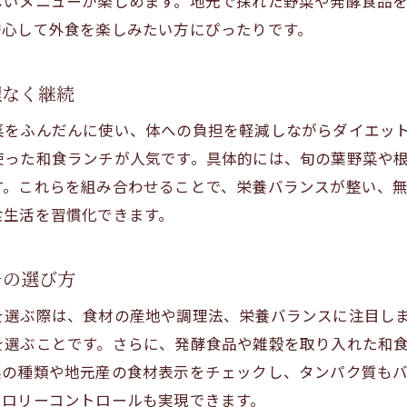
しいメニューが楽しめます。地元で採れた野菜や発酵食品
ダイエット和食で健康な外食習慣を身につける
安心して外食を楽しみたい方にぴったりです。
自然豊かな環境でダイエット和食を堪能する方法
草津高島の自然派和食で美と健康を手に入れる
理なく継続
心と体に優しい滋賀の和食ランチ案内
菜をふんだんに使い、体への負担を軽減しながらダイエッ
ダイエットサポート和食ランチの選び方ガイド
使った和食ランチが人気です。具体的には、旬の葉野菜や
心と体を整える滋賀和食ランチの魅力を解説
す。これらを組み合わせることで、栄養バランスが整い、
食生活を習慣化できます。
健康志向にぴったりなダイエット和食ランチ探訪
自然派和食で心地よいダイエットランチ体験
チの選び方
ダイエットに嬉しい滋賀の和食ランチ最新事情
美と健康を支える和食ランチの楽しみ方提案
を選ぶ際は、食材の産地や調理法、栄養バランスに注目し
を選ぶことです。さらに、発酵食品や雑穀を取り入れた和
菜の種類や地元産の食材表示をチェックし、タンパク質も
カロリーコントロールも実現できます。