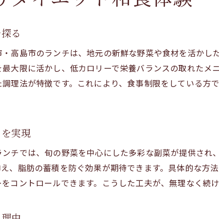
ヘルシーランチを草津や高島で楽しむ
草津や高島で見つかるダイエット向き和食とは
を探る
オーガニックランチでダイエットを無理なく継続
市・高島市のランチは、地元の新鮮な野菜や食材を活かし
ダイエットを叶える滋賀ヘルシーランチの選び方
を最大限に活かし、低カロリーで栄養バランスの取れたメ
自然環境で味わうダイエット和食の魅力体験
た調理法が特徴です。これにより、食事制限をしている方
草津高島のヘルシーランチで美と健康をサポート
野菜たっぷりランチでダイエットライフを応援
ダイエット中も満足できる和食の魅力
トを実現
ダイエット中でも満足できる滋賀和食の工夫
ランチでは、旬の野菜を中心にした多彩な副菜が提供され
野菜ランチで感じるダイエット和食の奥深さ
抑え、脂肪の蓄積を防ぐ効果が期待できます。具体的な方
食事制限中も楽しめる和食ダイエットの秘訣
ーをコントロールできます。こうした工夫が、無理なく続
ダイエットに役立つオーガニック和食の特徴
満足感を追求したダイエット和食の選び方
る理由