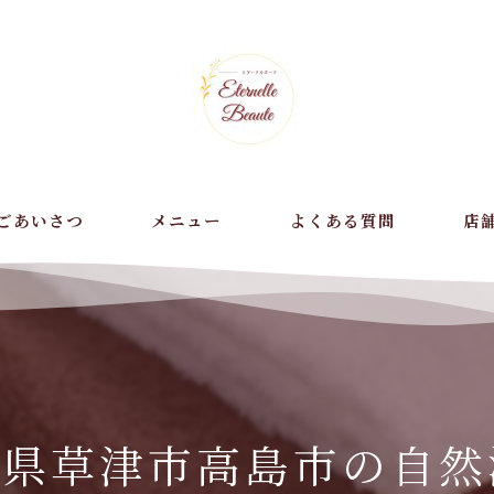
ごあいさつ
メニュー
よくある質問
店
オー
足痩
肩こ
賀県草津市高島市の自然
痩身