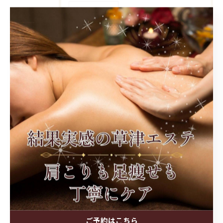
2026/07/28
ダイエットと連携が進む滋賀県草津市高島市の健康プロジェクト最新事情
2026/07/21
ダイエットとミーティングの効率化で生産性を高める実践ルールと成功の秘訣
タグ
Tags
草津
ダイエット
くびれ
セルライト
インドエステ
ご予約はこちら
アーユルヴェーダ
脂肪
デトックス