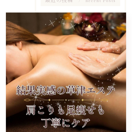
Recent Posts
2026/01/01
⛩🌅🎍🐴
2025/12/23
💌🧸🧣
2025/10/08
【お客様の声🫧】