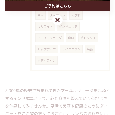
タグ
Tags
ご予約はこちら
草津
ダイエット
くびれ
ご予約はこちら
セルライト
インドエステ
アーユルヴェーダ
脂肪
デトックス
ヒップアップ
サイズダウン
栄養
ボディライン
5,000年の歴史で育まれてきたアーユルヴェーダを起源と
するインド式エステで、心と身体を整えていく心地よさ
を体感してみませんか。草津で美容や健康のためにダイ
エットをご希望の方々にお応えし、リンパの流れを促し